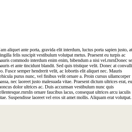
am aliquet ante porta, gravida elit interdum, luctus porta sapien justo, a
ringilla felis suscipit vestibulum volutpat metus. Praesent eu turpis ac
auris commodo interdum enim enim, bibendum a nisi vel.rnrnDonec s
auris et ante tincidunt blandit. Sed quis tristique velit. Donec at convall
eo. Fusce semper hendrerit velit, ac lobortis elit aliquet nec. Mauris
ehicula purus nunc, vel finibus velit ornare a. Proin cursus ullamcorper
assa, nec laoreet justo malesuada vitae. Praesent dictum ultrices erat, e
honcus dolor ultrices ac. Duis accumsan vestibulum nunc quis
ellentesque.rnrnIn ornare faucibus lacus, consequat ultrices arcu iaculis
itae. Suspendisse laoreet vel eros sit amet mollis. Aliquam erat volutpat.