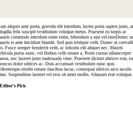
am aliquet ante porta, gravida elit interdum, luctus porta sapien justo, a
ringilla felis suscipit vestibulum volutpat metus. Praesent eu turpis ac
auris commodo interdum enim enim, bibendum a nisi vel.rnrnDonec s
auris et ante tincidunt blandit. Sed quis tristique velit. Donec at convall
eo. Fusce semper hendrerit velit, ac lobortis elit aliquet nec. Mauris
ehicula purus nunc, vel finibus velit ornare a. Proin cursus ullamcorper
assa, nec laoreet justo malesuada vitae. Praesent dictum ultrices erat, e
honcus dolor ultrices ac. Duis accumsan vestibulum nunc quis
ellentesque.rnrnIn ornare faucibus lacus, consequat ultrices arcu iaculis
itae. Suspendisse laoreet vel eros sit amet mollis. Aliquam erat volutpat.
Editor's Pick