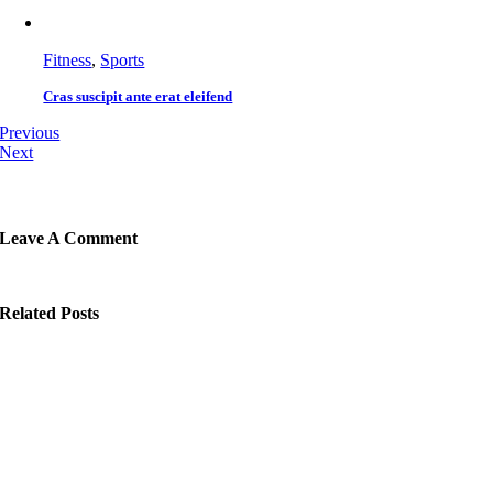
Fitness
,
Sports
Cras suscipit ante erat eleifend
Previous
Next
Leave A Comment
Related Posts