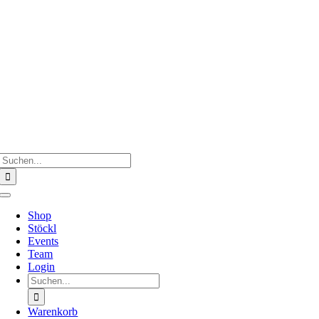
Zum
Inhalt
springen
Suche
nach:
Toggle
Navigation
Shop
Stöckl
Events
Team
Login
Suche
nach:
Warenkorb