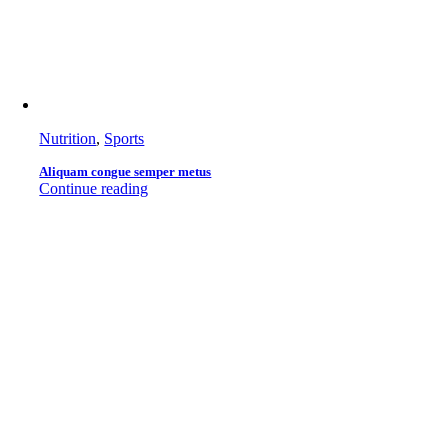
Nutrition
,
Sports
Aliquam congue semper metus
Continue reading