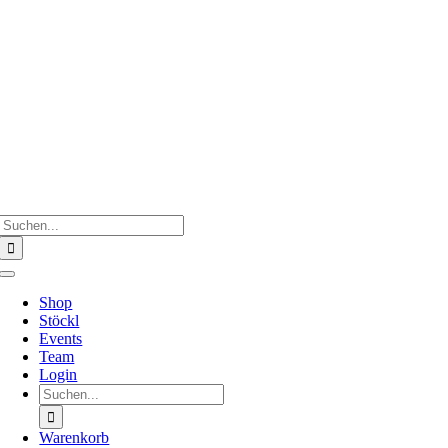
Zum
Inhalt
springen
Suche
nach:
Toggle
Navigation
Shop
Stöckl
Events
Team
Login
Suche
nach:
Warenkorb