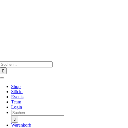
Zum
Inhalt
springen
Suche
nach:
Toggle
Navigation
Shop
Stöckl
Events
Team
Login
Suche
nach:
Warenkorb