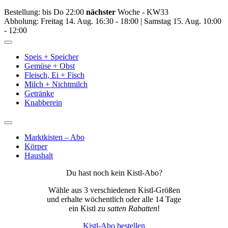
Bestellung: bis Do 22:00
nächster
Woche - KW33
Abholung: Freitag 14. Aug. 16:30 - 18:00 | Samstag 15. Aug. 10:00
- 12:00
Toggle
Navigation
Speis + Speicher
Gemüse + Obst
Fleisch, Ei + Fisch
Milch + Nichtmilch
Getränke
Knabberein
Toggle
Navigation
Marktkisten – Abo
Körper
Haushalt
Du hast noch kein Kistl-Abo?
Wähle aus 3 verschiedenen Kistl-Größen
und erhalte wöchentlich oder alle 14 Tage
ein Kistl zu
satten Rabatten
!
Kistl-Abo bestellen