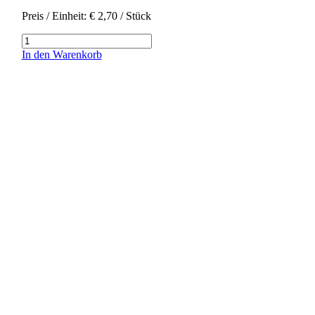
Preis / Einheit:
€
2,70
/ Stück
Heumilch
Menge
In den Warenkorb