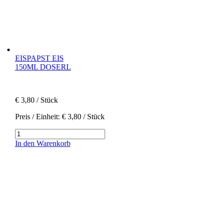
EISPAPST EIS
150ML DOSERL
€
3,80
/ Stück
Preis / Einheit:
€
3,80
/ Stück
Eispapst
Eis
In den Warenkorb
|
150ml
Doserl
Menge