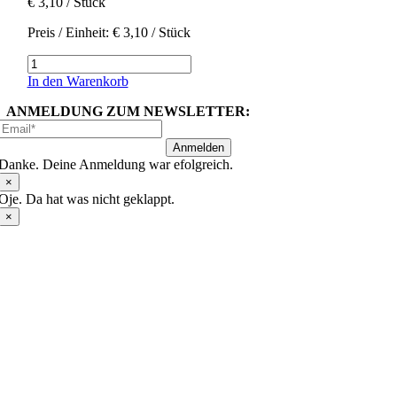
€
3,10
/ Stück
Preis / Einheit:
€
3,10
/ Stück
Magertopfen
Menge
In den Warenkorb
ANMELDUNG ZUM NEWSLETTER:
Anmelden
Danke. Deine Anmeldung war efolgreich.
×
Oje. Da hat was nicht geklappt.
×