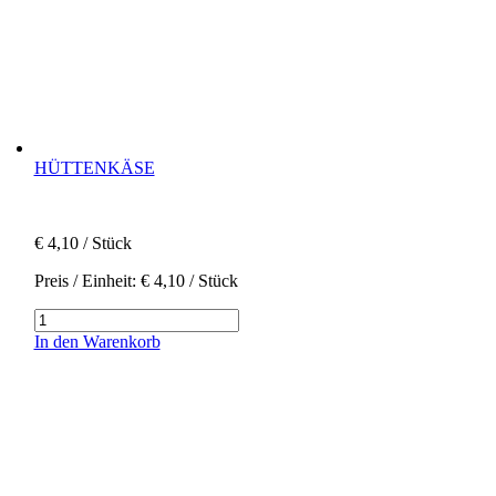
HÜTTENKÄSE
€
4,10
/ Stück
Preis / Einheit:
€
4,10
/ Stück
Hüttenkäse
Menge
In den Warenkorb