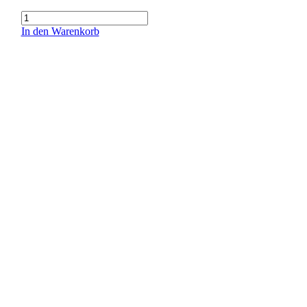
Heumilch
Menge
In den Warenkorb