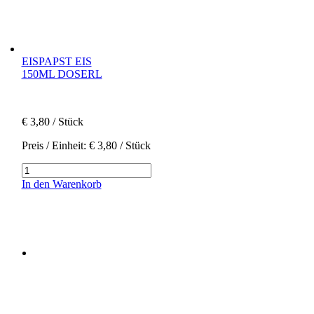
EISPAPST EIS
150ML DOSERL
€
3,80
/ Stück
Preis / Einheit:
€
3,80
/ Stück
Eispapst
Eis
In den Warenkorb
|
150ml
Doserl
Menge