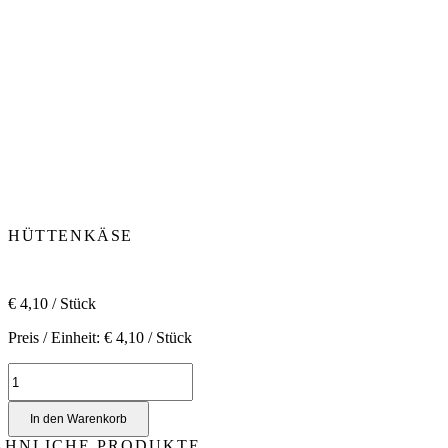
HÜTTENKÄSE
€
4,10
/ Stück
Preis / Einheit:
€
4,10
/ Stück
Hüttenkäse
Menge
In den Warenkorb
ÄHNLICHE PRODUKTE