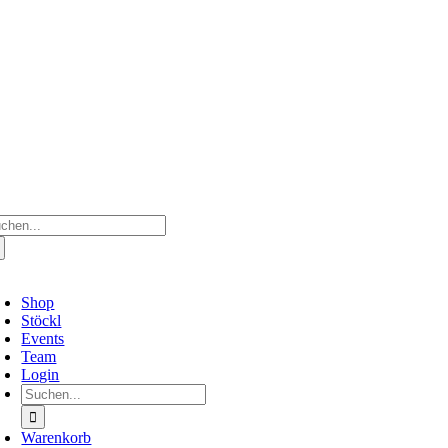
Zum
Inhalt
springen
che
ch:
oggle
avigation
Shop
Stöckl
Events
Team
Login
Suche
nach:
Warenkorb