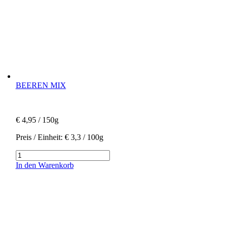
BEEREN MIX
€
4,95
/ 150g
Preis / Einheit: € 3,3 / 100g
Beeren
Mix
In den Warenkorb
Menge