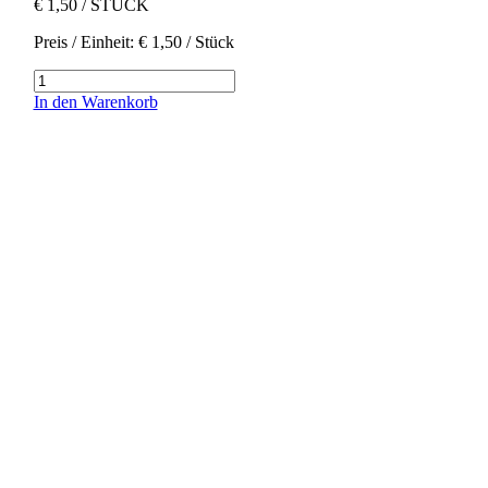
€
1,50
/ STÜCK
Preis / Einheit:
€
1,50
/ Stück
Kaffir
Limetten
In den Warenkorb
Blatt
3Stk
Menge