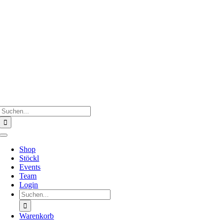
Zum
Inhalt
springen
Suche
nach:
Toggle
Navigation
Shop
Stöckl
Events
Team
Login
Suche
nach:
Warenkorb