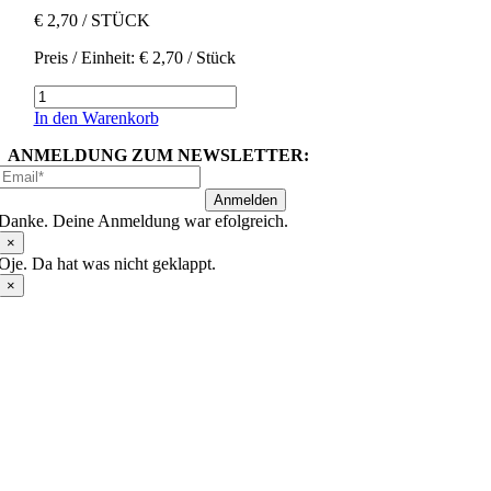
€
2,70
/ STÜCK
Preis / Einheit:
€
2,70
/ Stück
Artischocken
Menge
In den Warenkorb
ANMELDUNG ZUM NEWSLETTER:
Anmelden
Danke. Deine Anmeldung war efolgreich.
×
Oje. Da hat was nicht geklappt.
×