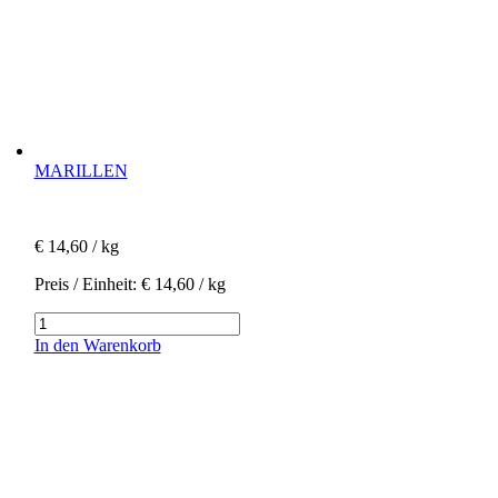
MARILLEN
€
14,60
/ kg
Preis / Einheit:
€
14,60
/ kg
Marillen
Menge
In den Warenkorb