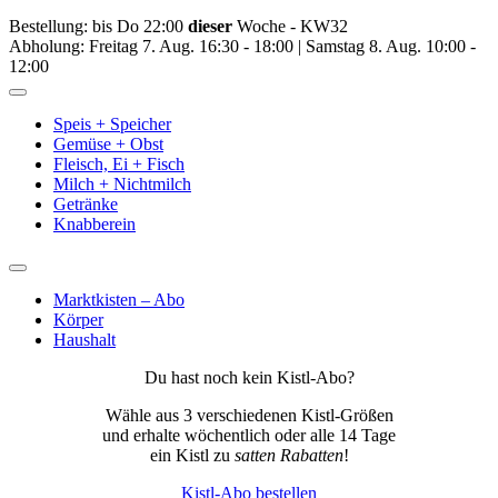
Bestellung: bis Do 22:00
dieser
Woche - KW32
Abholung: Freitag 7. Aug. 16:30 - 18:00 | Samstag 8. Aug. 10:00 -
12:00
Toggle
Navigation
Speis + Speicher
Gemüse + Obst
Fleisch, Ei + Fisch
Milch + Nichtmilch
Getränke
Knabberein
Toggle
Navigation
Marktkisten – Abo
Körper
Haushalt
Du hast noch kein Kistl-Abo?
Wähle aus 3 verschiedenen Kistl-Größen
und erhalte wöchentlich oder alle 14 Tage
ein Kistl zu
satten Rabatten
!
Kistl-Abo bestellen