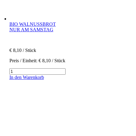
BIO WALNUSSBROT
NUR AM SAMSTAG
€
8,10
/ Stück
Preis / Einheit:
€
8,10
/ Stück
Bio
Walnussbrot
In den Warenkorb
|
nur
am
Samstag
Menge