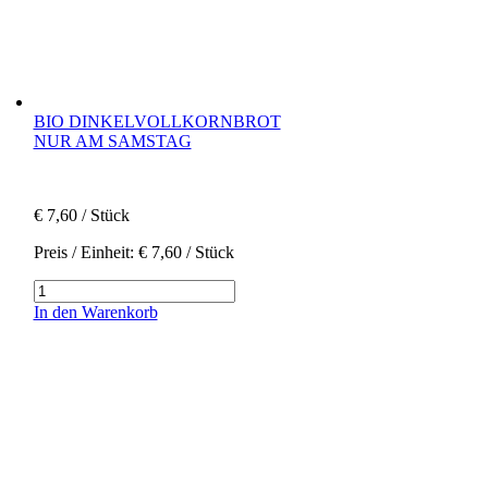
BIO DINKELVOLLKORNBROT
NUR AM SAMSTAG
€
7,60
/ Stück
Preis / Einheit:
€
7,60
/ Stück
Bio
Dinkelvollkornbrot
In den Warenkorb
|
nur
am
Samstag
Menge