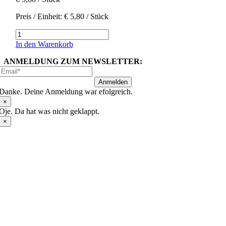
Preis / Einheit:
€
5,80
/ Stück
Bio
Roggenbrot
In den Warenkorb
|
nur
ANMELDUNG ZUM NEWSLETTER:
am
Samstag
Anmelden
Menge
Danke. Deine Anmeldung war efolgreich.
×
Oje. Da hat was nicht geklappt.
×