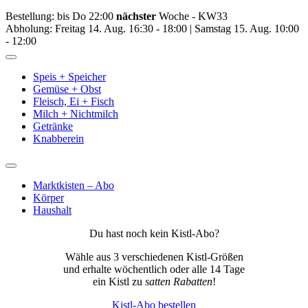
Bestellung: bis Do 22:00
nächster
Woche - KW33
Abholung: Freitag 14. Aug. 16:30 - 18:00 | Samstag 15. Aug. 10:00
- 12:00
Toggle
Navigation
Speis + Speicher
Gemüse + Obst
Fleisch, Ei + Fisch
Milch + Nichtmilch
Getränke
Knabberein
Toggle
Navigation
Marktkisten – Abo
Körper
Haushalt
Du hast noch kein Kistl-Abo?
Wähle aus 3 verschiedenen Kistl-Größen
und erhalte wöchentlich oder alle 14 Tage
ein Kistl zu
satten Rabatten
!
Kistl-Abo bestellen