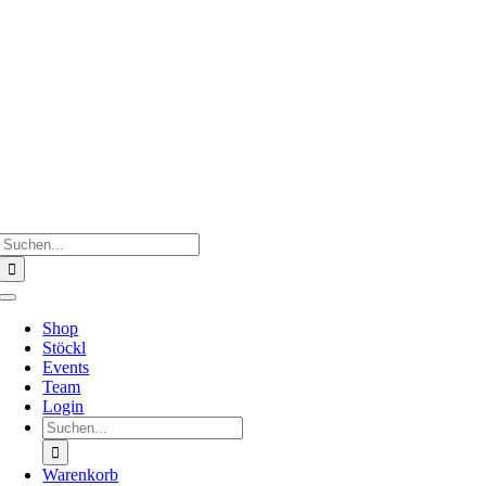
Zum
Inhalt
springen
Suche
nach:
Toggle
Navigation
Shop
Stöckl
Events
Team
Login
Suche
nach:
Warenkorb