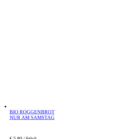
BIO ROGGENBROT
NUR AM SAMSTAG
€
5,80
/ Stück