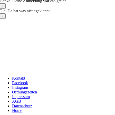
Danke. Deine Anmeldung war efolgreich.
×
Oje. Da hat was nicht geklappt.
×
Kontakt
Facebook
Instagram
Öffnungszeiten
Impressum
AGB
Datenschutz
Home