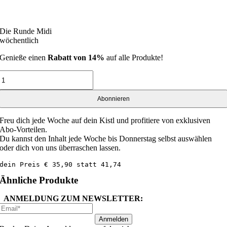
Die Runde Midi
wöchentlich
Genieße einen
Rabatt von 14%
auf alle Produkte!
Die
Runde
Midi
Abonnieren
|
wöchentlich
Menge
Freu dich jede Woche auf dein Kistl und profitiere von exklusiven
Abo-Vorteilen.
Du kannst den Inhalt jede Woche bis Donnerstag selbst auswählen
oder dich von uns überraschen lassen.
dein Preis € 35,90 statt 41,74
Ähnliche Produkte
ANMELDUNG ZUM NEWSLETTER:
Anmelden