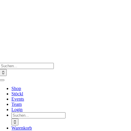
Zum
Inhalt
springen
Suche
nach:
Toggle
Navigation
Shop
Stöckl
Events
Team
Login
Suche
nach:
Warenkorb