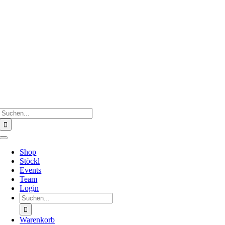
Zum
Inhalt
springen
Suche
nach:
Toggle
Navigation
Shop
Stöckl
Events
Team
Login
Suche
nach:
Warenkorb