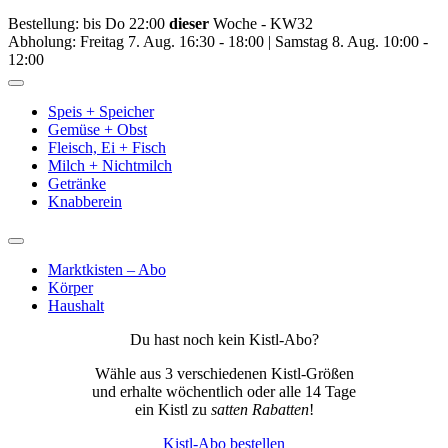
Bestellung: bis Do 22:00
dieser
Woche - KW32
Abholung: Freitag 7. Aug. 16:30 - 18:00 | Samstag 8. Aug. 10:00 -
12:00
Toggle
Navigation
Speis + Speicher
Gemüse + Obst
Fleisch, Ei + Fisch
Milch + Nichtmilch
Getränke
Knabberein
Toggle
Navigation
Marktkisten – Abo
Körper
Haushalt
Du hast noch kein Kistl-Abo?
Wähle aus 3 verschiedenen Kistl-Größen
und erhalte wöchentlich oder alle 14 Tage
ein Kistl zu
satten Rabatten
!
Kistl-Abo bestellen