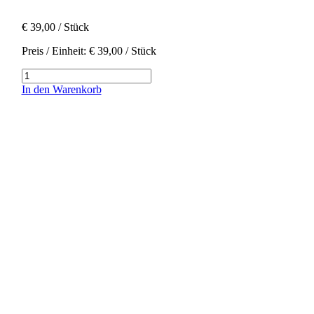
€
39,00
/ Stück
Preis / Einheit:
€
39,00
/ Stück
Holzbalsam
Menge
In den Warenkorb