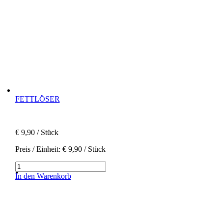
FETTLÖSER
€
9,90
/ Stück
Preis / Einheit:
€
9,90
/ Stück
Fettlöser
Menge
In den Warenkorb