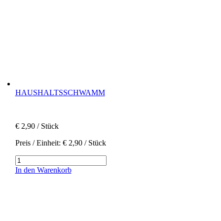
HAUSHALTSSCHWAMM
€
2,90
/ Stück
Preis / Einheit:
€
2,90
/ Stück
Haushaltsschwamm
Menge
In den Warenkorb