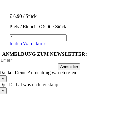
€
6,90
/ Stück
Preis / Einheit:
€
6,90
/ Stück
Geschirrspülmittel
Menge
In den Warenkorb
ANMELDUNG ZUM NEWSLETTER:
Anmelden
Danke. Deine Anmeldung war efolgreich.
×
Oje. Da hat was nicht geklappt.
×