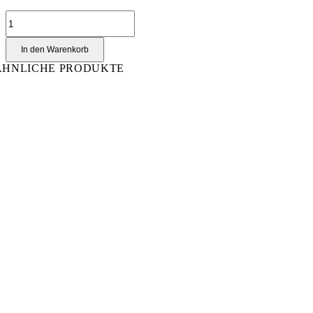
Fusselroller
Menge
In den Warenkorb
ÄHNLICHE PRODUKTE